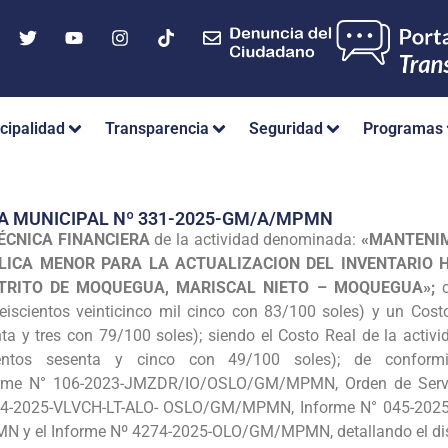
cipalidad
Transparencia
Seguridad
Programas
A MUNICIPAL Nº 331-2025-GM/A/MPMN
ÉCNICA FINANCIERA
de la actividad denominada:
«MANTENIM
ICA MENOR PARA LA ACTUALIZACION DEL INVENTARIO H
ISTRITO DE MOQUEGUA, MARISCAL
NIETO – MOQUEGUA»;
c
eiscientos veinticinco mil cinco con 83/100 soles) y un Cost
ta y tres con 79/100 soles); siendo el Costo Real de la activ
ntos sesenta y cinco con 49/100 soles); de conform
e N° 106-2023-JMZDR/IO/OSLO/GM/MPMN, Orden de Servici
044-2025-VLVCH-LT-ALO- OSLO/GM/MPMN, Informe N° 045-20
y el Informe Nº 4274-2025-OLO/GM/MPMN, detallando el dis