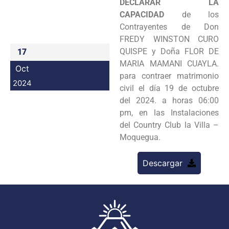
DECLARAR
LA
Programas
CAPACIDAD
de los
Contrayentes de Don
Intranet
FREDY WINSTON CURO
QUISPE y Doña FLOR DE
17
MARIA MAMANI CUAYLA.
Oct
para contraer matrimonio
2024
civil el día 19 de octubre
del 2024. a horas 06:00
pm, en las Instalaciones
del Country Club la Villa –
Moquegua.
Descargar