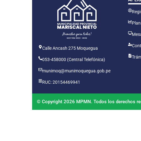
Regis
Plan
Mesa
Cont
Calle Ancash 275 Moquegua
Trám
053-458000 (Central Telefónica)
munimoq@munimoquegua.gob.pe
RUC: 20154469941
© Copyright 2026 MPMN. Todos los derechos re