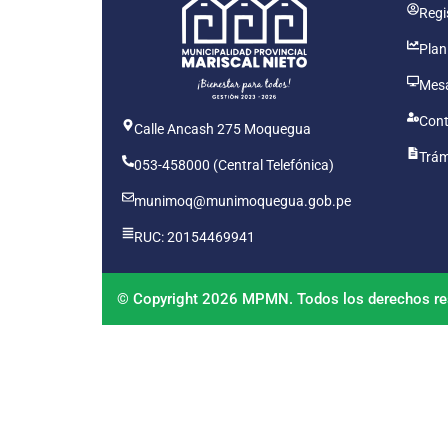
Regis
Plan
Mesa
Cont
Calle Ancash 275 Moquegua
Trám
053-458000 (Central Telefónica)
munimoq@munimoquegua.gob.pe
RUC: 20154469941
© Copyright 2026 MPMN. Todos los derechos re