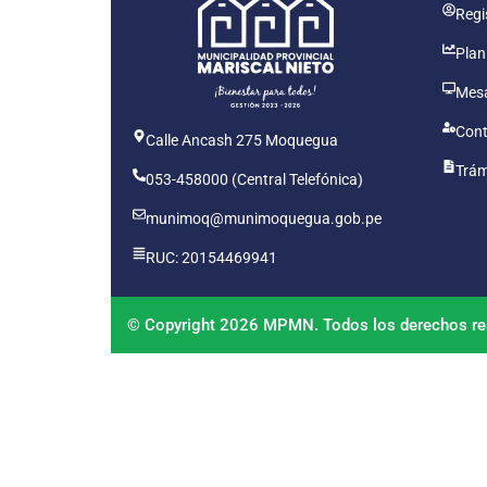
Regis
Plan
Mesa
Cont
Calle Ancash 275 Moquegua
Trám
053-458000 (Central Telefónica)
munimoq@munimoquegua.gob.pe
RUC: 20154469941
© Copyright 2026 MPMN. Todos los derechos re