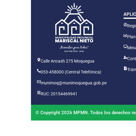
APLI
Regis
Plan
Mesa
Cont
Calle Ancash 275 Moquegua
Trám
053-458000 (Central Telefónica)
munimoq@munimoquegua.gob.pe
RUC: 20154469941
© Copyright 2026 MPMN. Todos los derechos re