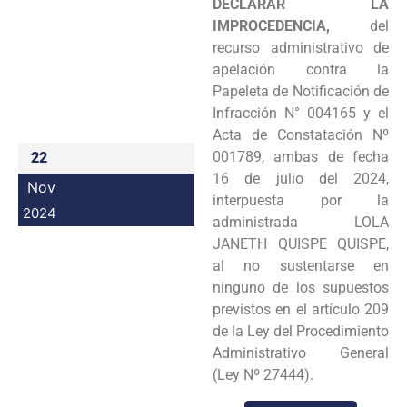
DECLARAR LA
Programas
IMPROCEDENCIA,
del
recurso administrativo de
Intranet
apelación contra la
Papeleta de Notificación de
Infracción N° 004165 y el
Acta de Constatación Nº
001789, ambas de fecha
22
16 de julio del 2024,
Nov
interpuesta por la
2024
administrada LOLA
JANETH QUISPE QUISPE,
al no sustentarse en
ninguno de los supuestos
previstos en el artículo 209
de la Ley del Procedimiento
Administrativo General
(Ley Nº 27444).