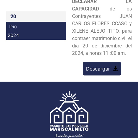
DECLARAR LA
Programas
CAPACIDAD
de los
Contrayentes JUAN
20
Intranet
CARLOS FLORES CCASO y
Dic
XILENE ALEJO TITO, para
2024
contraer matrimonio civil el
día 20 de diciembre del
2024, a horas 11 :00 am.
Descargar