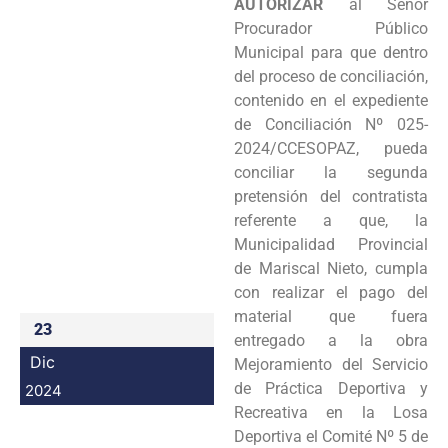
AUTORIZAR
al Señor
Programas
Procurador Público
Municipal para que dentro
Intranet
del proceso de conciliación,
contenido en el expediente
de Conciliación Nº 025-
2024/CCESOPAZ, pueda
conciliar la segunda
pretensión del contratista
referente a que, la
Municipalidad Provincial
de Mariscal Nieto, cumpla
con realizar el pago del
material que fuera
23
entregado a la obra
Dic
Mejoramiento del Servicio
de Práctica Deportiva y
2024
Recreativa en la Losa
Deportiva el Comité Nº 5 de