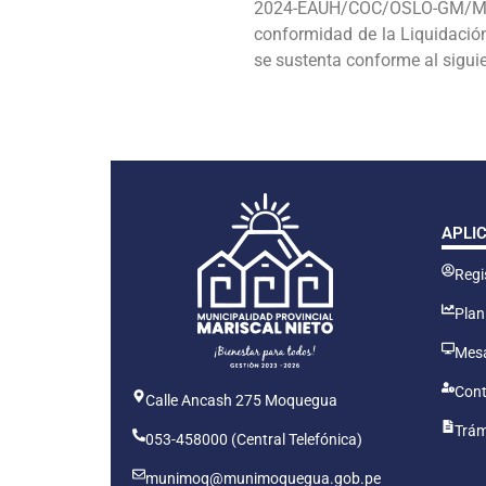
2024-EAUH/COC/OSLO-GM/MP
conformidad de la Liquidación
se sustenta conforme al siguie
APLI
Regis
Plan
Mesa
Cont
Calle Ancash 275 Moquegua
Trám
053-458000 (Central Telefónica)
munimoq@munimoquegua.gob.pe