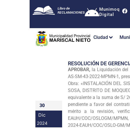
Munimoq
Digital
Ciudad
Muni
RESOLUCIÓN DE GERENCI
APROBAR,
la Liquidación del
AS-SM-43-2022-MPMN-1, pres
Obra: «INSTALACIÓN DEL S
SOSA, DISTRITO DE MOQUEGUA
equivalente a la suma de S/ 2
pendiente a favor del contrat
30
mérito a la revisión, veri
Dic
EAUH/COC/OSLO­GM/MPMN, I
2024
2024-EAUH/COC/OSLO-GM/MP