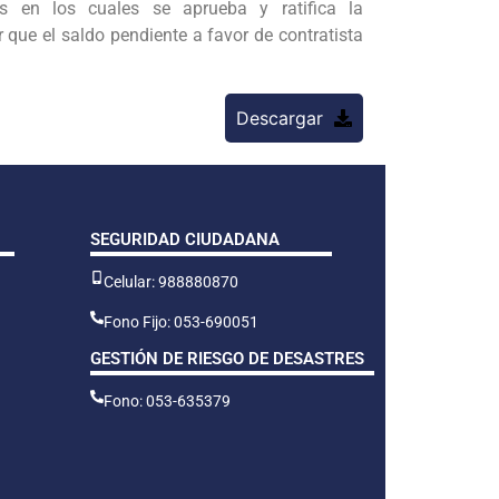
n los cuales se aprueba y ratifica la
 que el saldo pendiente a favor de contratista
Descargar
SEGURIDAD CIUDADANA
Celular: 988880870
Fono Fijo: 053-690051
GESTIÓN DE RIESGO DE DESASTRES
Fono: 053-635379