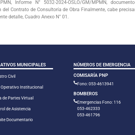
MN, Informe N° 5032-2024-OSLO/GM/MPMN, documentos e
 del Contrato de Consultoría de Obra Finalmente, cabe precisar
nte detalle, Cuadro Anexo N° 01.
CATIVOS MUNICIPALES
NÚMEROS DE EMERGENCIA
COMISARÍA PNP
tro Civil
Fono: 053-4613941
 Operativo Institucional
BOMBEROS
 de Partes Virtual
Emergencias Fono: 116
053-462333
rol de Asistencia
053-461796
ite Documentario