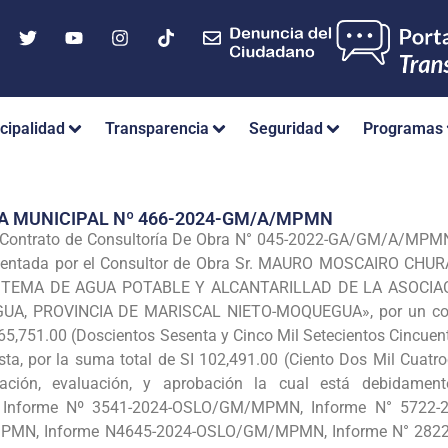
cipalidad
Transparencia
Seguridad
Programas
A MUNICIPAL Nº 466-2024-GM/A/MPMN
 Contrato de Consultoría De Obra N° 045-2022-GA/GM/A/MPMN, 
entada por el Consultor de Obra Sr. MAURO MOSCAIRO CHURA,
ISTEMA DE AGUA POTABLE Y ALCANTARILLAD DE LA ASOCIAC
, PROVINCIA DE MARISCAL NIETO-MOQUEGUA», por un costo f
65,751.00 (Doscientos Sesenta y Cinco Mil Setecientos Cincuen
ista, por la suma total de SI 102,491.00 (Ciento Dos Mil Cuat
ficación, evaluación, y aprobación la cual está debidame
nforme Nº 3541-2024-OSLO/GM/MPMN, Informe N° 5722-2
MN, Informe N4645-2024-OSLO/GM/MPMN, Informe N° 2822