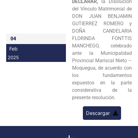
DECLARAR,
la Disolución
Programas
del Vínculo Matrimonial de
DON JUAN BENJAMIN
Intranet
GUTIERREZ ROMERO y
DOÑA CANDELARIA
FLORINDA FONTTIS
04
MANCHEGO, celebrado
Feb
ante la Municipalidad
2025
Provincial Mariscal Nieto –
Moquegua, de acuerdo con
los fundamentos
expuestos en la parte
considerativa de la
presente resolución.
Descargar