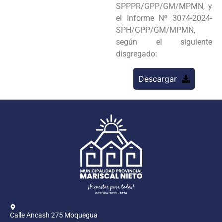
SPPPR/GPP/GM/MPMN, y
el Informe Nº 3074-2024-
SPH/GPP/GM/MPMN,
según el siguiente
disgregado:
Descargar
Calle Ancash 275 Moquegua