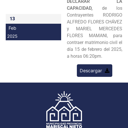
DECLARAR LA
Programas
CAPACIDAD,
de los
Contrayentes RODRIGO
13
Intranet
ALFREDO FLORES CHÁVEZ
Feb
y MARIEL MERCEDES
FLORES MAMANI, para
2025
contraer matrimonio civil el
día 15 de febrero del 2025,
a horas 06:20pm.
Descargar