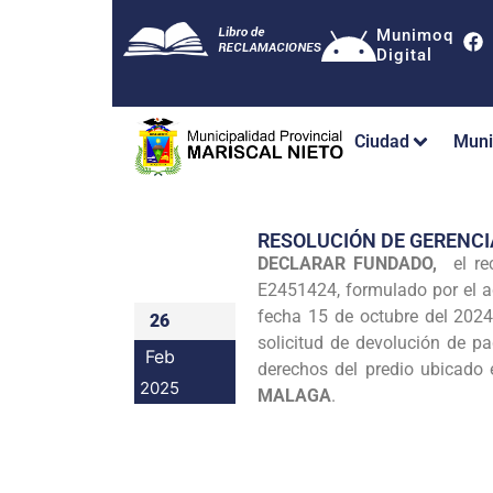
Munimoq
Digital
Ciudad
Muni
RESOLUCIÓN DE GERENCI
DECLARAR FUNDADO,
el rec
E2451424, formulado por el 
fecha 15 de octubre del 202
26
solicitud de devolución de 
Feb
derechos del predio ubicado
2025
MALAGA
.