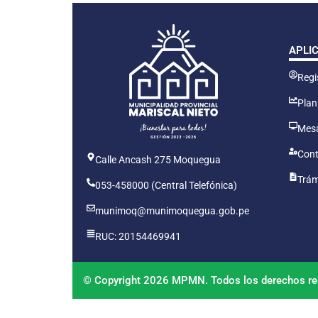
APLI
Regis
Plan
Mesa
Cont
Calle Ancash 275 Moquegua
Trám
053-458000 (Central Telefónica)
munimoq@munimoquegua.gob.pe
RUC: 20154469941
© Copyright 2026 MPMN. Todos los derechos re