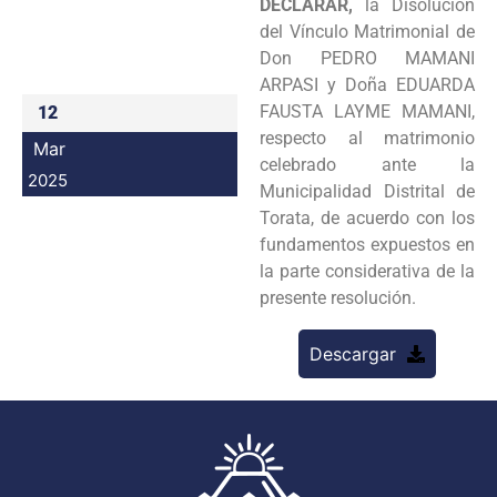
DECLARAR,
la Disolución
Programas
del Vínculo Matrimonial de
Don PEDRO MAMANI
Intranet
ARPASI y Doña EDUARDA
FAUSTA LAYME MAMANI,
12
respecto al matrimonio
Mar
celebrado ante la
2025
Municipalidad Distrital de
Torata, de acuerdo con los
fundamentos expuestos en
la parte considerativa de la
presente resolución.
Descargar