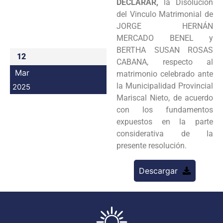
DECLARAR,
la Disolución
Programas
del Vinculo Matrimonial de
JORGE HERNÁN
Intranet
MERCADO BENEL y
BERTHA SUSAN ROSAS
12
CABANA, respecto al
Mar
matrimonio celebrado ante
la Municipalidad Provincial
2025
Mariscal Nieto, de acuerdo
con los fundamentos
expuestos en la parte
considerativa de la
presente resolución.
Descargar