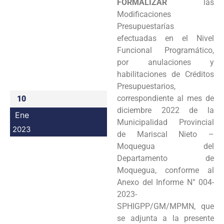
FORMALIZAR
las
Programas
Modificaciones
Presupuestarías
Intranet
efectuadas en el Nivel
Funcional Programático,
por anulaciones y
habilitaciones de Créditos
Presupuestarios,
correspondiente al mes de
10
diciembre 2022 de la
Ene
Municipalidad Provincial
2023
de Mariscal Nieto –
Moquegua del
Departamento de
Moquegua, conforme al
Anexo del Informe N° 004-
2023-
SPHIGPP/GM/MPMN, que
se adjunta a la presente