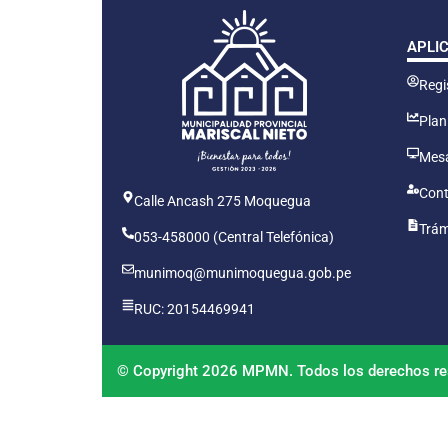
APLI
Regis
Plan
Mesa
Cont
Calle Ancash 275 Moquegua
Trám
053-458000 (Central Telefónica)
munimoq@munimoquegua.gob.pe
RUC: 20154469941
© Copyright 2026 MPMN. Todos los derechos re