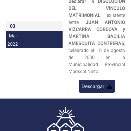
Declarar
la
DISOLUCIÓN
Programas
DEL VINCULO
MATRIMONIAL
existente
Intranet
entre
JUAN ANTONIO
03
VIZCARRA CORDOVA y
Mar
MARTINA BACILIA
AMESQUITA CONTRERAS
,
2022
celebrado el 18 de agosto
de 2000 en la
Municipalidad Provincial
Mariscal Nieto.
Descargar