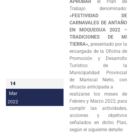
APROBAR
el Plan de
Programas
Trabajo denominado:
«FESTIVIDAD DE
Intranet
CARNAVALES DE ANTAÑO
EN MOQUEGUA 2022 –
TRADICIONES DE MI
TIERRA»,
presentado por la
encargada de la Oficina de
Promoción y Desarrollo
Turístico de la
Municipalidad Provincial
de Mariscal Nieto, con
14
eficacia anticipada a
Mar
realizarse los meses de
Febrero y Marzo 2022; para
2022
cumplir las actividades,
acciones y objetivos
señalados en dicho Plan,
según el siguiente detalle: