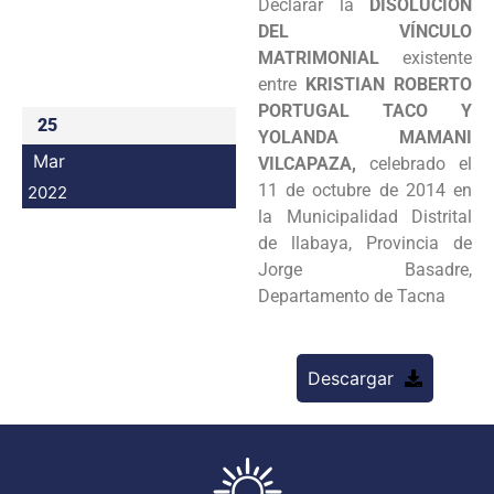
Declarar la
DISOLUCIÓN
Programas
DEL VÍNCULO
MATRIMONIAL
existente
Intranet
entre
KRISTIAN ROBERTO
PORTUGAL TACO Y
25
YOLANDA MAMANI
Mar
VILCAPAZA,
celebrado el
11 de octubre de 2014 en
2022
la Municipalidad Distrital
de llabaya, Provincia de
Jorge Basadre,
Departamento de Tacna
Descargar