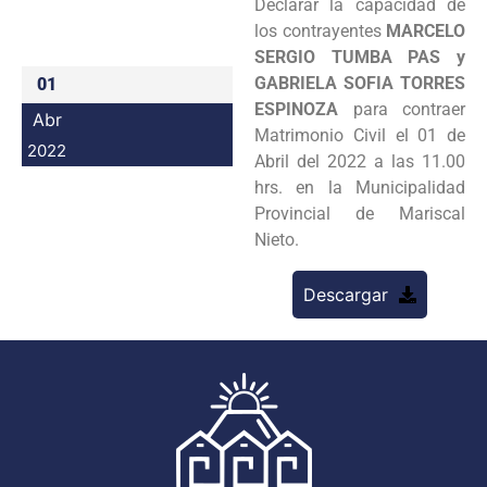
Declarar la capacidad de
Programas
los contrayentes
MARCELO
SERGIO TUMBA PAS y
Intranet
GABRIELA SOFIA TORRES
01
ESPINOZA
para contraer
Abr
Matrimonio Civil el 01 de
2022
Abril del 2022 a las 11.00
hrs. en la Municipalidad
Provincial de Mariscal
Nieto.
Descargar