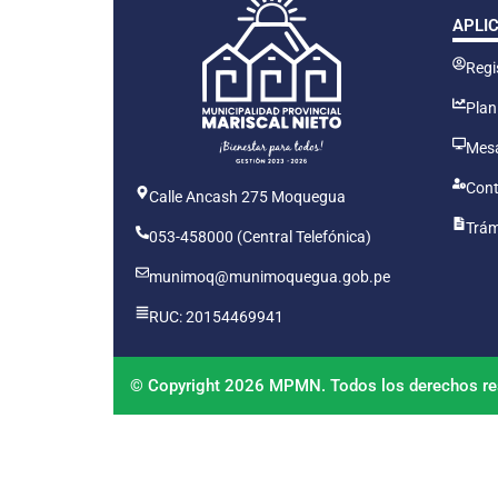
APLI
Regis
Plan
Mesa
Cont
Calle Ancash 275 Moquegua
Trám
053-458000 (Central Telefónica)
munimoq@munimoquegua.gob.pe
RUC: 20154469941
© Copyright 2026 MPMN. Todos los derechos re