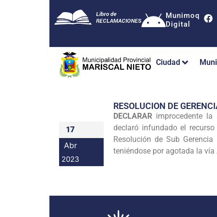
Munimoq
Digital
Ciudad
Muni
RESOLUCION DE GERENC
DECLARAR
improcedente la 
declaró infundado el recurs
17
Resolución de Sub Gerencia
Abr
teniéndose por agotada la vía
2023