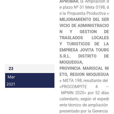
APROBAR
, la Ampliación d
Programas
e plazo Nº 01 Meta 0198, d
e la Propuesta Productiva
«
Intranet
MEJORAMIENTO DEL SER
VICIO DE ADMINISTRACIO
N Y GESTION DE
TRASLADOS LOCALES
Y TURISTICOS DE LA
EMPRESA JOVITA TOURS
S.R.L. DISTRITO DE
MOQUEGUA,
PROVINCIA MARISCAL NI
23
ETO, REGION MOQUEGUA
Mar
»
META 198; resultante del
2021
«PROCOMPITE 4 –
MPMN 2020» por 52 días
calendario, según el expedi
ente técnico de ampliación
presentado por la Gerencia