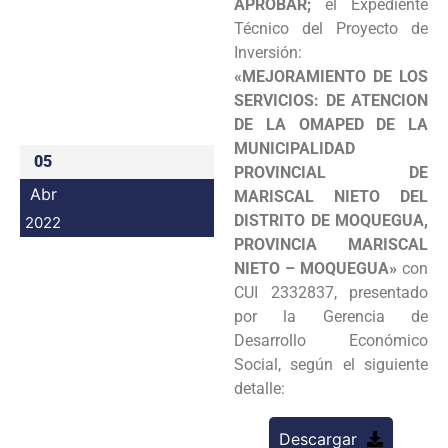
APROBAR;
el Expediente
Programas
Técnico del Proyecto de
Inversión:
Intranet
«MEJORAMIENTO DE LOS
SERVICIOS: DE ATENCION
DE LA OMAPED DE LA
MUNICIPALIDAD
05
PROVINCIAL DE
Abr
MARISCAL NIETO DEL
DISTRITO DE MOQUEGUA,
2022
PROVINCIA MARISCAL
NIETO – MOQUEGUA»
con
CUI 2332837, presentado
por la Gerencia de
Desarrollo Económico
Social, según el siguiente
detalle:
Descargar