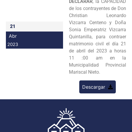
DECLARAR
, la CAPACIDAD
Programas
de los contrayentes de Don
Christian Leonardo
Intranet
Vizcarra Centeno y Doña
21
Sonia Emperatriz Vizcarra
Abr
Quintanilla, para contraer
matrimonio civil el día 21
2023
de abril del 2023 a horas
11 :00 am en la
Municipalidad Provincial
Mariscal Nieto.
Descargar