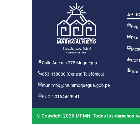
APLI
Regis
Plan
Mesa
Cont
Calle Ancash 275 Moquegua
Trám
053-458000 (Central Telefónica)
munimoq@munimoquegua.gob.pe
RUC: 20154469941
© Copyright 2026 MPMN. Todos los derechos re