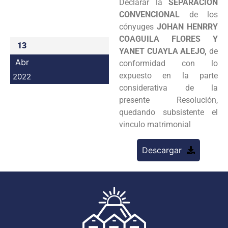
Declarar la
SEPARACION
Programas
CONVENCIONAL
de los
cónyuges
JOHAN HENRRY
Intranet
COAGUILA FLORES Y
13
YANET CUAYLA ALEJO,
de
Abr
conformidad con lo
expuesto en la parte
2022
considerativa de la
presente Resolución,
quedando subsistente el
vinculo matrimonial
Descargar