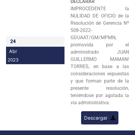
DECLARAR
Programas
IMPROCEDENTE la
NULIDAD DE OFICIO de la
Intranet
Resolución de Gerencia Nº
508-2022-
GDUAAT/GM/MPMN,
24
promovida por el
Abr
administrado JUAN
GUILLERMO MAMAN!
2023
TORRES, en base a las
consideraciones expuestas
y que forman parte de la
presente resolución,
teniéndose por agotada la
via administrativa.
Descargar