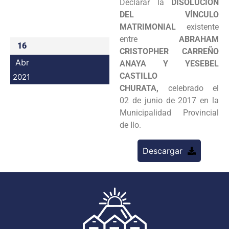
Declarar la
DISOLUCIÓN
Programas
DEL VÍNCULO
MATRIMONIAL
existente
Intranet
entre
ABRAHAM
16
CRISTOPHER CARREÑO
Abr
ANAYA Y YESEBEL
CASTILLO
2021
CHURATA,
celebrado el
02 de junio de 2017 en la
Municipalidad Provincial
de Ilo.
Descargar