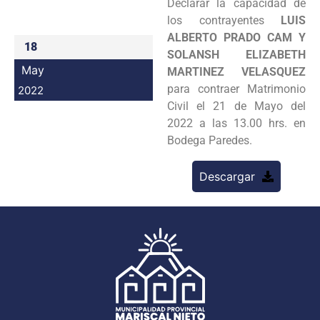
Declarar la capacidad de
Programas
los contrayentes
LUIS
ALBERTO PRADO CAM Y
18
Intranet
SOLANSH ELIZABETH
May
MARTINEZ VELASQUEZ
para contraer Matrimonio
2022
Civil el 21 de Mayo del
2022 a las 13.00 hrs. en
Bodega Paredes.
Descargar