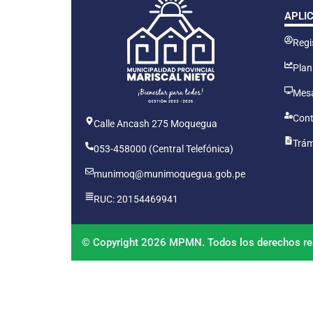
APLI
Regis
Plan
Mesa
Cont
Calle Ancash 275 Moquegua
Trám
053-458000 (Central Telefónica)
munimoq@munimoquegua.gob.pe
RUC: 20154469941
© Copyright 2026 MPMN. Todos los derechos re