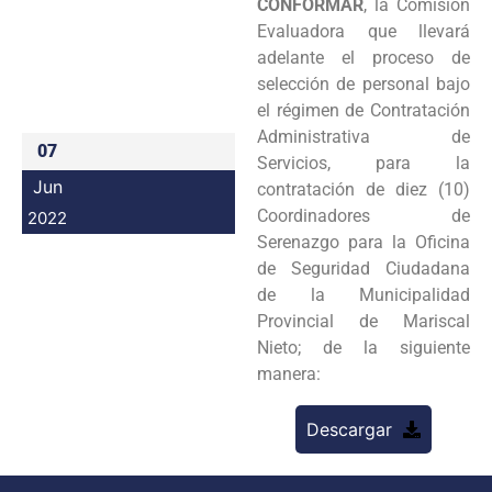
CONFORMAR
, la Comisión
Programas
Evaluadora que llevará
adelante el proceso de
Intranet
selección de personal bajo
el régimen de Contratación
Administrativa de
07
Servicios, para la
Jun
contratación de diez (10)
Coordinadores de
2022
Serenazgo para la Oficina
de Seguridad Ciudadana
de la Municipalidad
Provincial de Mariscal
Nieto; de la siguiente
manera:
Descargar