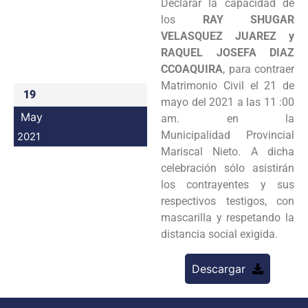
Declarar la capacidad de
Programas
los
RAY SHUGAR
VELASQUEZ JUAREZ y
Intranet
RAQUEL JOSEFA DIAZ
CCOAQUIRA
, para contraer
Matrimonio Civil el 21 de
19
mayo del 2021 a las 11 :00
May
am. en la
Municipalidad Provincial
2021
Mariscal Nieto. A dicha
celebración sólo asistirán
los contrayentes y sus
respectivos testigos, con
mascarilla y respetando la
distancia social exigida.
Descargar