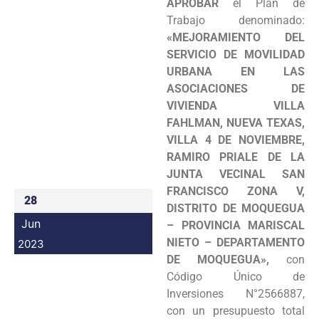
APROBAR
el Plan de
Programas
Trabajo denominado:
«MEJORAMIENTO DEL
Intranet
SERVICIO DE MOVILIDAD
URBANA EN LAS
ASOCIACIONES DE
VIVIENDA VILLA
FAHLMAN, NUEVA TEXAS,
VILLA 4 DE NOVIEMBRE,
RAMIRO PRIALE DE LA
JUNTA VECINAL SAN
FRANCISCO ZONA V,
28
DISTRITO DE MOQUEGUA
Jun
– PROVINCIA MARISCAL
NIETO – DEPARTAMENTO
2023
DE MOQUEGUA»,
con
Código Único de
Inversiones N°2566887,
con un presupuesto total