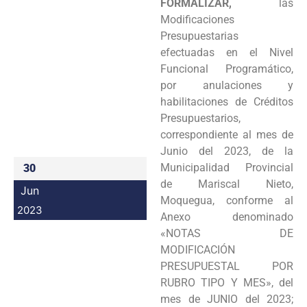
FORMALIZAR,
las
Programas
Modificaciones
Presupuestarias
Intranet
efectuadas en el Nivel
Funcional Programático,
por anulaciones y
habilitaciones de Créditos
Presupuestarios,
correspondiente al mes de
Junio del 2023, de la
Municipalidad Provincial
30
de Mariscal Nieto,
Jun
Moquegua, conforme al
2023
Anexo denominado
«NOTAS DE
MODIFICACIÓN
PRESUPUESTAL POR
RUBRO TIPO Y MES», del
mes de JUNIO del 2023;