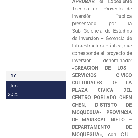
APROBAR
el Expediente
Programas
Técnico del Proyecto de
Inversión Publica
Intranet
presentado por la
Sub Gerencia de Estudios
de Inversión – Gerencia de
Infraestructura Pública, que
corresponde al proyecto de
Inversión denominado:
«CREACION DE LOS
SERVICIOS CIVICO
17
CULTURALES DE LA
Jun
PLAZA CIVICA DEL
2022
CENTRO POBLADO CHEN
CHEN, DISTRITO DE
MOQUEGUA- PROVINCIA
DE MARISCAL NIETO –
DEPARTAMENTO DE
MOQUEGUA»,
con C.U.I.