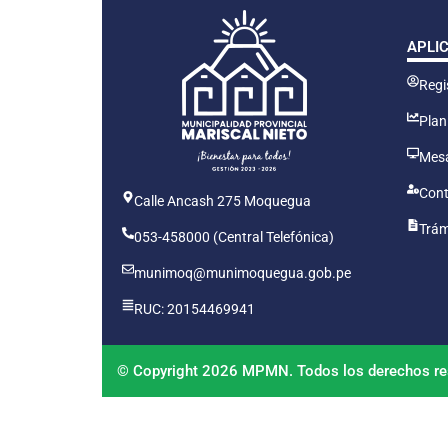
APLI
Regis
Plan
Mesa
Cont
Calle Ancash 275 Moquegua
Trám
053-458000 (Central Telefónica)
munimoq@munimoquegua.gob.pe
RUC: 20154469941
© Copyright 2026 MPMN. Todos los derechos re