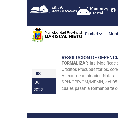
Munimoq
Digital
Ciudad
Muni
RESOLUCION DE GERENC
FORMALIZAR
las Modificacio
Créditos Presupuestarios, cor
08
Anexo denominado Notas de
Jul
SPH/GPP/GM/MPMN, del 05-07-
cuales pasan a formar parte d
2022