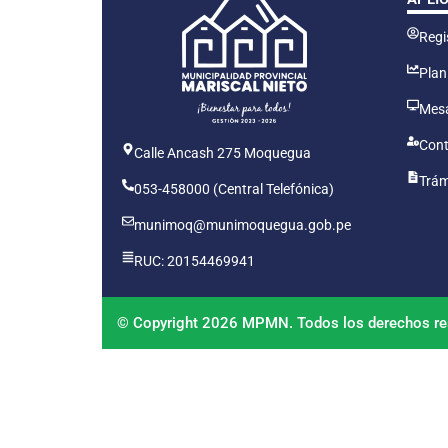
Regis
Plan
Mesa
Cont
Calle Ancash 275 Moquegua
Trám
053-458000 (Central Telefónica)
munimoq@munimoquegua.gob.pe
RUC: 20154469941
© Copyright 2026 MPMN. Todos los derechos re