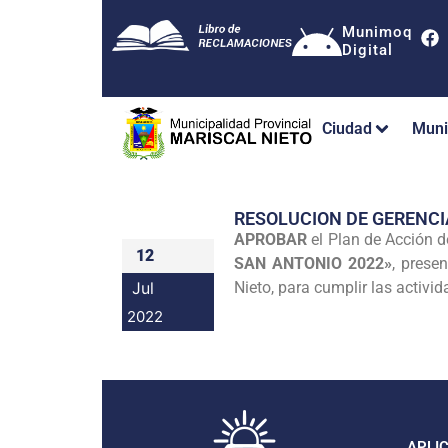
Munimoq
Digital
Ciudad
Muni
RESOLUCION DE GERENC
APROBAR
el Plan de Acción 
12
SAN ANTONIO 2022»
, prese
Jul
Nieto, para cumplir las activid
2022
APLI