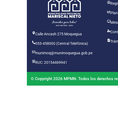
Regis
Plan
Mesa
Cont
Calle Ancash 275 Moquegua
Trám
053-458000 (Central Telefónica)
munimoq@munimoquegua.gob.pe
RUC: 20154469941
© Copyright 2026 MPMN. Todos los derechos re