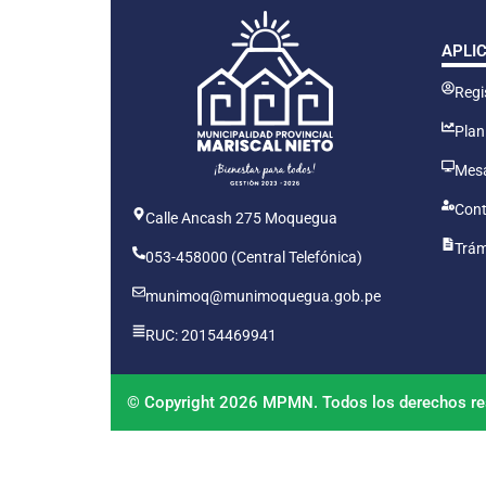
APLI
Regis
Plan
Mesa
Cont
Calle Ancash 275 Moquegua
Trám
053-458000 (Central Telefónica)
munimoq@munimoquegua.gob.pe
RUC: 20154469941
© Copyright 2026 MPMN. Todos los derechos re