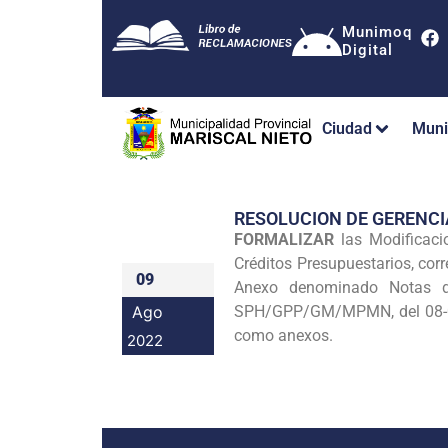
Munimoq
Digital
Ciudad
Muni
RESOLUCION DE GERENC
FORMALIZAR
las Modificacio
Créditos Presupuestarios, cor
09
Anexo denominado Notas de
Ago
SPH/GPP/GM/MPMN, del 08-08-
como anexos.
2022