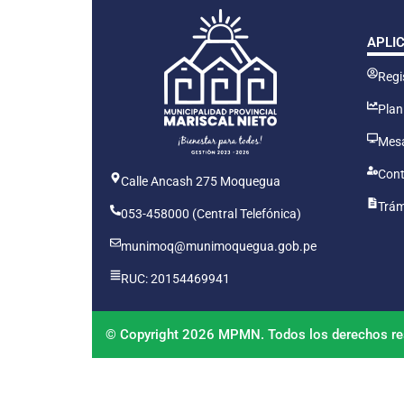
APLI
Regis
Plan
Mesa
Cont
Calle Ancash 275 Moquegua
Trám
053-458000 (Central Telefónica)
munimoq@munimoquegua.gob.pe
RUC: 20154469941
© Copyright 2026 MPMN. Todos los derechos re