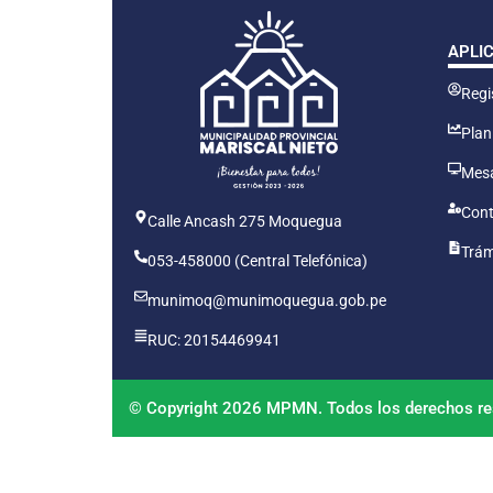
APLI
Regis
Plan
Mesa
Cont
Calle Ancash 275 Moquegua
Trám
053-458000 (Central Telefónica)
munimoq@munimoquegua.gob.pe
RUC: 20154469941
© Copyright 2026 MPMN. Todos los derechos re