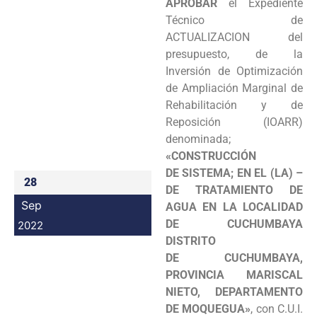
APROBAR
el Expediente
Programas
Técnico de
ACTUALIZACION del
Intranet
presupuesto, de la
Inversión de Optimización
de Ampliación Marginal de
Rehabilitación y de
Reposición (IOARR)
denominada;
«CONSTRUCCIÓN
DE SISTEMA; EN EL (LA) –
28
DE TRATAMIENTO DE
Sep
AGUA EN LA LOCALIDAD
DE CUCHUMBAYA
2022
DISTRITO
DE CUCHUMBAYA,
PROVINCIA MARISCAL
NIETO, DEPARTAMENTO
DE MOQUEGUA»
, con C.U.I.