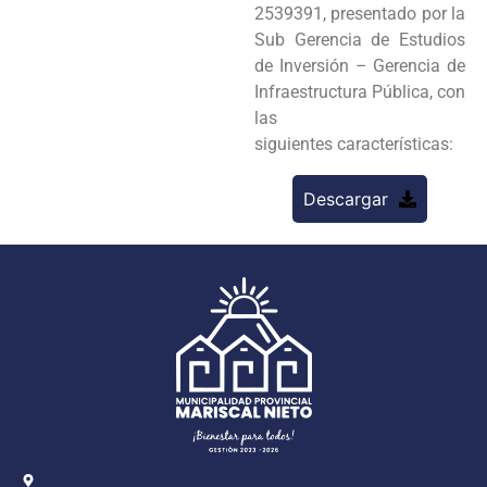
2539391, presentado por la
Sub Gerencia de Estudios
de Inversión – Gerencia de
Infraestructura Pública, con
las
siguientes características:
Descargar