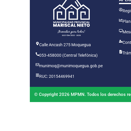
Regis
Plan
Mesa
Cont
Calle Ancash 275 Moquegua
Trám
053-458000 (Central Telefónica)
munimoq@munimoquegua.gob.pe
RUC: 20154469941
© Copyright 2026 MPMN. Todos los derechos re