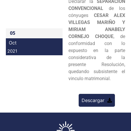
Declarar la
SEPARACION
Programas
CONVENCIONAL
de los
cónyuges
CESAR ALEX
Intranet
VILLEGAS MARIÑO Y
MIRIAM ANABELY
05
CORNEJO CHOQUE
, de
Oct
conformidad con lo
expuesto en la parte
2021
considerativa de la
presente Resolución,
quedando subsistente el
vinculo matrimonial.
Descargar