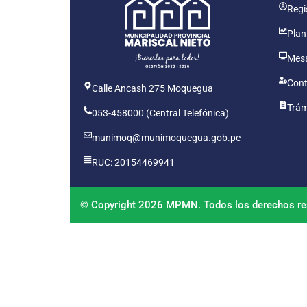
Regis
Plan
Mesa
Cont
Calle Ancash 275 Moquegua
Trám
053-458000 (Central Telefónica)
munimoq@munimoquegua.gob.pe
RUC: 20154469941
© Copyright 2026 MPMN. Todos los derechos re