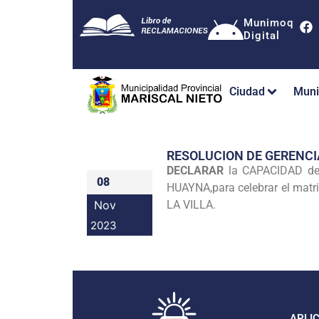
Munimoq
Digital
Ciudad
Muni
RESOLUCION DE GERENC
DECLARAR
la CAPACIDAD d
08
HUAYNA,para celebrar el matr
Nov
LA VILLA.
2023
APLI