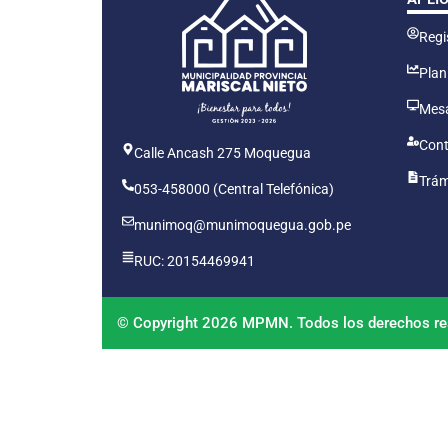
Regis
Plan
Mesa
Cont
Calle Ancash 275 Moquegua
Trám
053-458000 (Central Telefónica)
munimoq@munimoquegua.gob.pe
RUC: 20154469941
© Copyright 2026 MPMN. Todos los derechos re