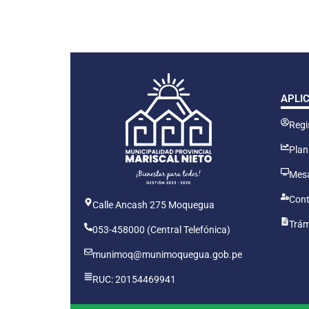
APLI
Regis
Plan
Mesa
Cont
Calle Ancash 275 Moquegua
Trám
053-458000 (Central Telefónica)
munimoq@munimoquegua.gob.pe
RUC: 20154469941