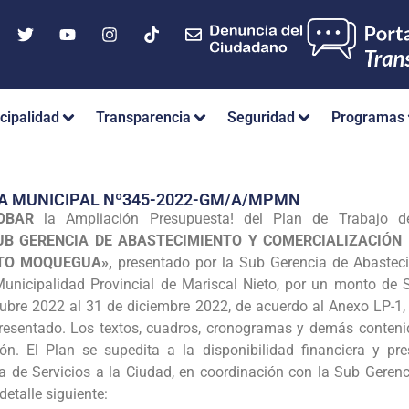
cipalidad
Transparencia
Seguridad
Programas
IA MUNICIPAL Nº345-2022-GM/A/MPMN
OBAR
la Ampliación Presupuesta! del Plan de Trabajo 
B GERENCIA DE ABASTECIMIENTO Y COMERCIALIZACIÓN 
ETO MOQUEGUA»,
presentado por la Sub Gerencia de Abasteci
Municipalidad Provincial de Mariscal Nieto, por un monto de S
ctubre 2022 al 31 de diciembre 2022, de acuerdo al Anexo
sentado. Los textos, cuadros, cronogramas y demás contenid
ión. El Plan se supedita a la disponibilidad financiera y pre
a de Servicios a la Ciudad, en coordinación con la Sub Geren
detalle siguiente: