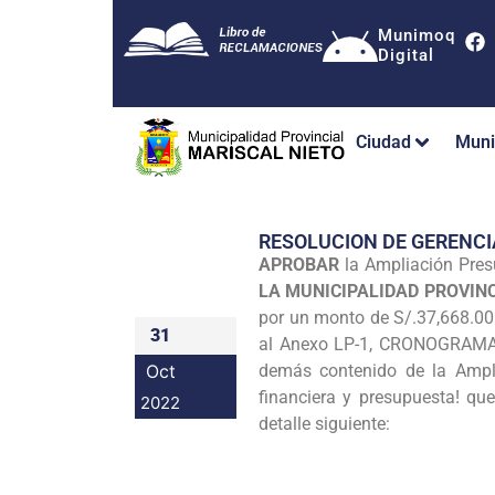
Munimoq
Digital
Ciudad
Muni
RESOLUCION DE GERENC
APROBAR
la Ampliación Pre
LA MUNICIPALIDAD PROVIN
por un monto de S/.37,668.00 
31
al Anexo LP-1, CRONOGRAMA 
Oct
demás contenido de la Amplia
financiera y presupuesta! que
2022
detalle siguiente: