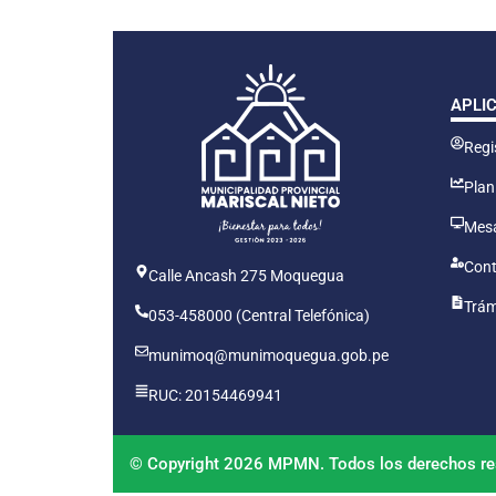
APLI
Regis
Plan
Mesa
Cont
Calle Ancash 275 Moquegua
Trám
053-458000 (Central Telefónica)
munimoq@munimoquegua.gob.pe
RUC: 20154469941
© Copyright 2026 MPMN. Todos los derechos re